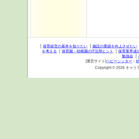
個人情報の収集
情報を提供す
づいて、最適
記事ライタ
キャリアフ
保育経営の基本を知りたい
施設の業績を向上させたい
を考える
保育園・幼稚園のIT活用ヒント
保育業界成
供 等
勉強会
[運営サイト]
ベビーシッター
・
個人情報の第三
Copyright ©
2026 キャリア
本サービスを
てご登録頂い
したうえで本
は決して致し
ルド株式会社
ではありませ
個人情報の変更