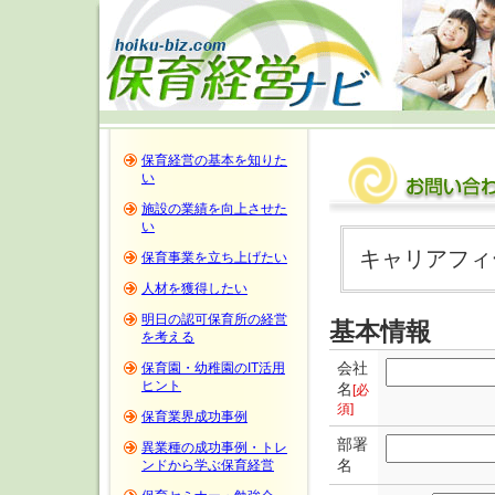
保育経営の基本を知りた
い
施設の業績を向上させた
い
キャリアフィ
保育事業を立ち上げたい
人材を獲得したい
明日の認可保育所の経営
基本情報
を考える
会社
保育園・幼稚園のIT活用
ヒント
名
[必
須]
保育業界成功事例
部署
異業種の成功事例・トレ
名
ンドから学ぶ保育経営