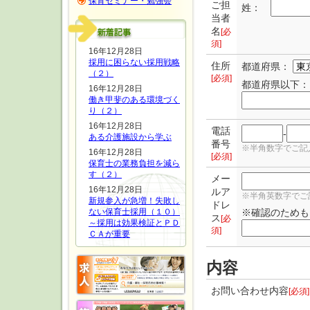
保育セミナー・勉強会
ご担
姓：
当者
名
[必
須]
16年12月28日
採用に困らない採用戦略
住所
都道府県：
（２）
[必須]
都道府県以下：
16年12月28日
働き甲斐のある環境づく
り（２）
16年12月28日
電話
-
ある介護施設から学ぶ
番号
※半角数字でご記
16年12月28日
[必須]
保育士の業務負担を減ら
す（２）
メー
16年12月28日
ルア
※半角英数字でご記入
新規参入が急増！失敗し
ドレ
※確認のためも
ない保育士採用（１０）
ス
[必
～採用は効果検証とＰＤ
須]
ＣＡが重要
内容
お問い合わせ内容
[必須]