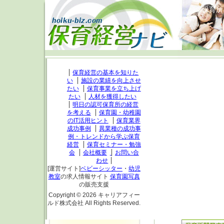
保育所
保育経営の基本を知りた
い
施設の業績を向上させ
たい
保育事業を立ち上げ
たい
人材を獲得したい
明日の認可保育所の経営
を考える
保育園・幼稚園
保育園・保育
のIT活用ヒント
保育業界
成功事例
異業種の成功事
会社名：
例・トレンドから学ぶ保育
経営
保育セミナー・勉強
会社HP：
会
会社概要
お問い合
企業コメント：
わせ
[運営サイト]
ベビーシッター
・
幼児
教室
の求人情報サイト
保育園写真
保育園開業コ
の販売支援
Copyright ©
2026 キャリアフィー
ルド株式会社 All Rights Reserved.